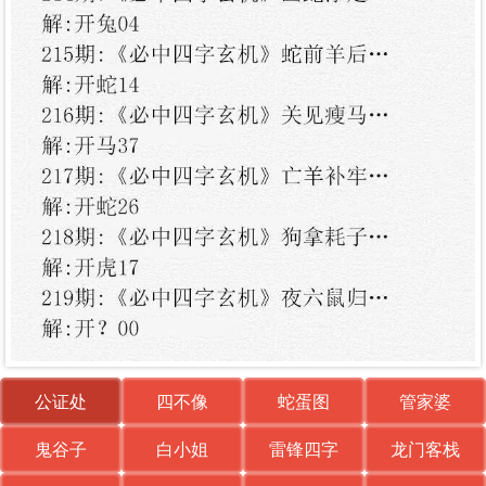
公证处
四不像
蛇蛋图
管家婆
鬼谷子
白小姐
雷锋四字
龙门客栈