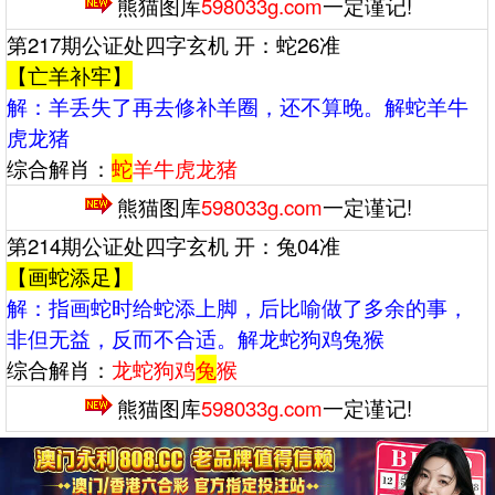
熊猫图库
598033g.com
一定谨记!
第217期公证处四字玄机 开：蛇26准
【亡羊补牢】
解：‌‌羊丢失了再去修补羊圈，还不算晚。解蛇羊牛
虎龙猪
综合解肖：
蛇
羊牛虎龙猪
熊猫图库
598033g.com
一定谨记!
第214期公证处四字玄机 开：兔04准
【画蛇添足】
解：‌‌指画蛇时给蛇添上脚，后比喻做了多余的事，
非但无益，反而不合适。解龙蛇狗鸡兔猴
综合解肖：
龙蛇狗鸡
兔
猴
熊猫图库
598033g.com
一定谨记!