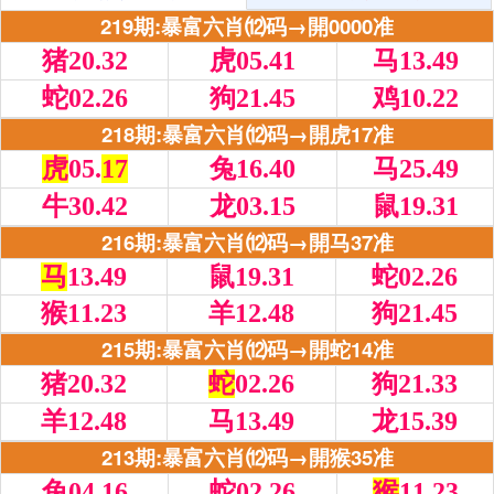
219期:暴富六肖⑿码→開0000准
猪20.32
虎05.41
马13.49
蛇02.26
狗21.45
鸡10.22
218期:暴富六肖⑿码→開虎17准
虎
05.
17
兔16.40
马25.49
牛30.42
龙03.15
鼠19.31
216期:暴富六肖⑿码→開马37准
马
13.49
鼠19.31
蛇02.26
猴11.23
羊12.48
狗21.45
215期:暴富六肖⑿码→開蛇14准
猪20.32
蛇
02.26
狗21.33
羊12.48
马13.49
龙15.39
213期:暴富六肖⑿码→開猴35准
兔04.16
蛇02.26
猴
11.23