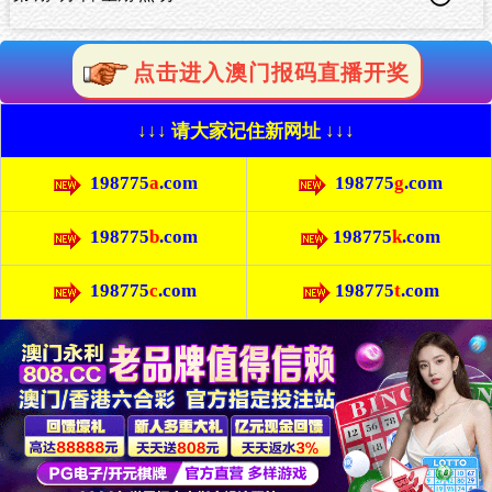
点击进入澳门报码直播开奖
↓↓↓ 请大家记住新网址 ↓↓↓
198775
a
.com
198775
g
.com
198775
b
.com
198775
k
.com
198775
c
.com
198775
t
.com