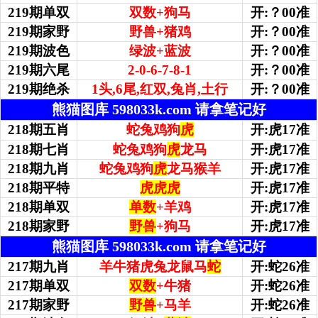
219期单双
双数+狗马
开:？00准
219期家野
野兽+猪鸡
开:？00准
219期波色
绿波+蓝波
开:？00准
219期
六尾
2-0-6-7-8-1
开:？00准
219期绝杀
1头,6尾,红双,兔肖,土行
开:？00准
熊猫图库 598033k.com 请拿笔记好
218期五肖
蛇兔鸡狗
虎
开:虎17准
218期七肖
蛇兔鸡狗
虎
龙马
开:虎17准
218期九肖
蛇兔鸡狗
虎
龙马猴羊
开:虎17准
218期平特
虎虎虎
开:虎17准
218期单双
单数
+羊鸡
开:虎17准
218期家野
野兽
+狗马
开:虎17准
熊猫图库 598033k.com 请拿笔记好
217期九肖
羊牛猪虎兔龙鼠马
蛇
开:蛇26准
217期单双
双数
+牛猪
开:蛇26准
217期家野
野兽
+马羊
开:蛇26准