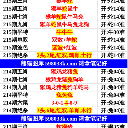
215期三肖
猴羊
蛇
开:蛇14准
215期五肖
猴羊
蛇
鼠牛
开:蛇14准
215期七肖
猴羊
蛇
鼠牛马兔
开:蛇14准
215期九肖
猴羊
蛇
鼠牛马兔龙狗
开:蛇14准
215期平特
牛牛牛
开:牛30准
215期单双
双数+羊
蛇
开:蛇14准
215期波色
蓝波
+红波
开:蛇14准
215期绝杀
2头,2尾,红双,鸡肖,土行
开:蛇14准
熊猫图库 598033k.com 请拿笔记好
214期五肖
猴鸡龙猪
兔
开:兔04准
214期七肖
猴鸡龙猪
兔
狗羊
开:兔04准
214期九肖
猴鸡龙猪
兔
狗羊蛇马
开:兔04准
214期平特
兔兔兔
开:兔04准
214期
六尾
3-0-1-
4
-8-9
开:兔04准
214期绝杀
3头,6尾,红双,羊肖,木行
开:兔04准
熊猫图库 598033k.com 请拿笔记好
213期三肖
蛇
猴
猪
开:猴35准