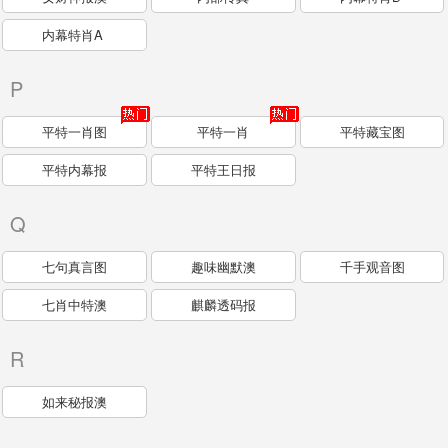
内幕特肖A
P
平特一肖图
平特一肖
平特藏宝图
平特内幕报
平特王日报
Q
七句真言图
趣味幽默澳
千手观音图
七肖中特澳
麒麟透码报
R
如来秘报澳