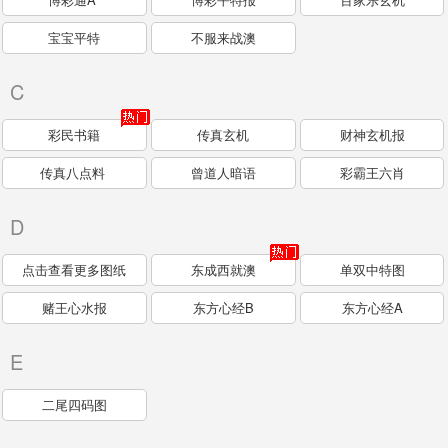
宝宝平特
不服来战澳
C
彩民书籍
传真玄机
财神玄机报
传真八点料
曾道人暗语
彩霸王六肖
D
点击查看更多图纸
东成西就澳
单双中特图
赌王心水报
东方心经B
东方心经A
E
二尾四码图