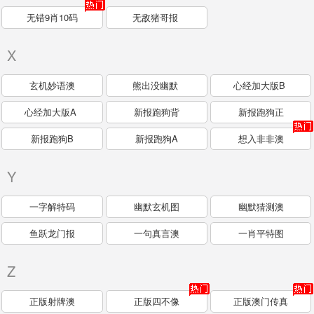
无错9肖10码
无敌猪哥报
X
玄机妙语澳
熊出没幽默
心经加大版B
心经加大版A
新报跑狗背
新报跑狗正
新报跑狗B
新报跑狗A
想入非非澳
Y
一字解特码
幽默玄机图
幽默猜测澳
鱼跃龙门报
一句真言澳
一肖平特图
Z
正版射牌澳
正版四不像
正版澳门传真