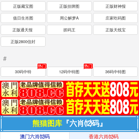
正版藏宝图
正版挂牌图
正版财神报
值日生肖图
周公解梦A
庄家吃码图
正版通天报
抓码王
正版天线宝
正版2800信封
#
30码中特
12码中特图
36码中特图
熊猫图库
『六肖⑿码』
澳门六肖⑿码
香港六肖⑿码