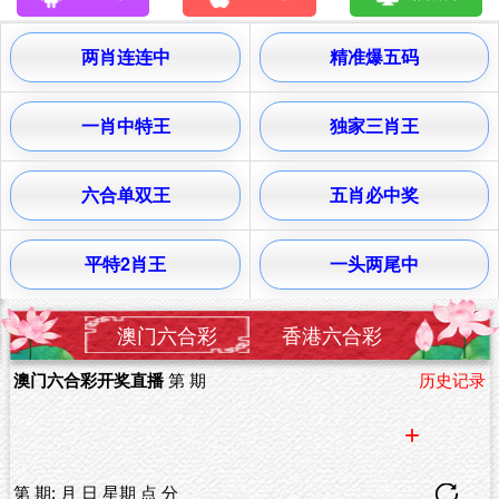
两肖连连中
精准爆五码
一肖中特王
独家三肖王
六合单双王
五肖必中奖
平特2肖王
一头两尾中
澳门六合彩
香港六合彩