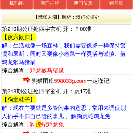
抓码图
澳门挂牌
澳门传真
跑马图
【慌张人潮】解析：澳门公证处
第219期公证处四字玄机 开：？00准
【夜六鼠归】
解：‌‌生活就像一场森林，我们需要像虎一样保持警
惕和果断，同时又要像小老鼠一样灵活与谨慎。‌‌解
鸡龙猴马猪鼠
综合解肖：
鸡龙猴马猪鼠
熊猫图库
598033g.com
一定谨记!
第218期公证处四字玄机 开：虎17准
【狗拿耗子】
解：‌‌现在主要就是‌多管闲事‌的意思，常用来调侃别
人插手不归自己管的事儿 。‌‌解狗虎蛇鸡龙兔
综合解肖：
狗
虎
蛇鸡龙兔