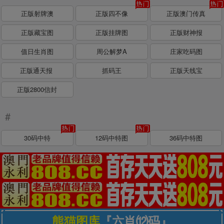
正版射牌澳
正版四不像
正版澳门传真
正版藏宝图
正版挂牌图
正版财神报
值日生肖图
周公解梦A
庄家吃码图
正版通天报
抓码王
正版天线宝
正版2800信封
#
30码中特
12码中特图
36码中特图
熊猫图库
『六肖⑿码』