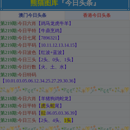
熊猫图库
『今日头条』
澳门今日头条
香港今日头条
第219期
:
今日六肖
【鸡马龙虎牛羊
】
第219期:
今日平特
【牛鼎烹鸡
】
第219期:
今日七尾
【7896321
】
第219期:
今日平码
【
10.11.12.13.14.15
】
第219期:
今日波色
【红
波+蓝波
】
第219期:
今日三头
【
2头、0头、1头
】
第219期:
今日行数
【火
、土、水
】
第219期:
今日特码
【10.01.03.05.06.12.34.25.27.29.30.36
】
第218期
:
今日六肖
【羊猪狗鸡蛇龙
】
第218期:
今日平特
【
虎
头
蛇
尾
】
第218期:
今日平码
【
02
.06.05.03.36.39
】
第218期:
今日三头
【
2头、4头、
1头
】