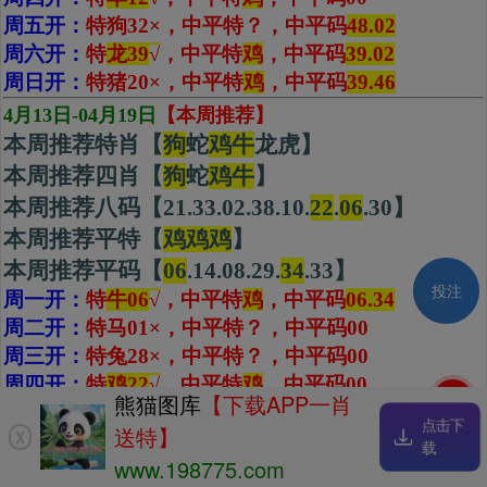
周五开：
特狗32×，中平特？，
中平码
48.02
周六开：
特
龙39
√
，中平特
鸡
，
中平码
39.02
周日开：
特猪20×，中平特
鸡
，中平码
39.46
4月13日-04月19日
【本周推荐】
本周推荐特肖【
狗
蛇
鸡牛
龙虎】
本周推荐四肖【
狗
蛇
鸡
牛
】
本周推荐八码【21.33.02.38.10.
22
.
06
.30】
本周推荐平特【
鸡鸡鸡
】
本周推荐平码【
06
.14.08.29.
34
.33】
投注
周一开：
特
牛06
√
，中平特
鸡
，
中平码
06.34
周二开：
特马01
×
，中平特？，中平码00
周三开：
特兔28
×
，中平特？，中平码00
周四开：
特
鸡22
√
，中平特
鸡
，
中平码
00
刷新
熊猫图库
【下载APP一肖
周五开：
特马49
×
，中平特
鸡
，中平码
06.34
点击下
送特】
X
周六开：
特
狗45
√
，中平特
鸡
，
中平码
06.14
载
www.198775.com
周日开：
特兔16×，中平特？，中平码00