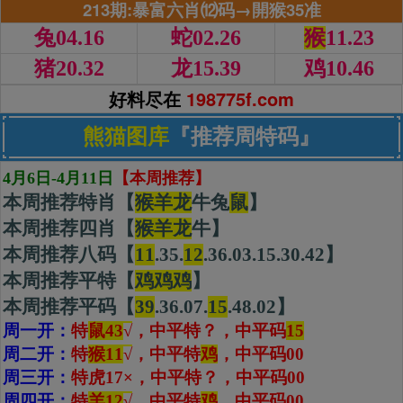
213期:暴富六肖⑿码→開猴35准
兔04.16
蛇02.26
猴
11.23
猪20.32
龙15.39
鸡10.46
好料尽在
198775f.com
熊猫图库
『推荐周特码』
4月6日-4月11日
【本周推荐】
本周推荐特肖【
猴羊龙
牛兔
鼠
】
本周推荐四肖【
猴
羊
龙
牛】
本周推荐八码【
11
.35.
12
.36.03.15.30.42】
本周推荐平特【
鸡鸡鸡
】
本周推荐平码【
39
.36.07.
15
.48.02】
周一开：
特
鼠43
√
，中平特？，
中平码
15
周二开：
特
猴11
√
，中平特
鸡
，
中平码00
周三开：
特虎17×，中平特？，
中平码00
周四开：
特
羊12
√
，中平特
鸡
，
中平码00