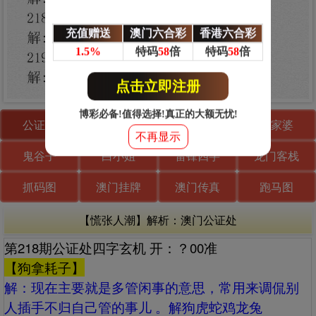
充值赠送
澳门六合彩
香港六合彩
1.5%
特码
58
倍
特码
58
倍
点击立即注册
博彩必备!值得选择!真正的大额无忧!
公证处
四不像
蛇蛋图
管家婆
不再显示
鬼谷子
白小姐
雷锋四字
龙门客栈
抓码图
澳门挂牌
澳门传真
跑马图
【慌张人潮】解析：澳门公证处
第218期公证处四字玄机 开：？00准
【狗拿耗子】
解：‌‌现在主要就是‌多管闲事‌的意思，常用来调侃别
人插手不归自己管的事儿 。‌‌解狗虎蛇鸡龙兔