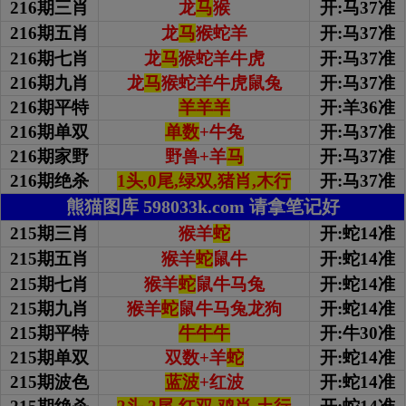
216期三肖
龙
马
猴
开:马37准
216期五肖
龙
马
猴蛇羊
开:马37准
216期七肖
龙
马
猴蛇羊牛虎
开:马37准
216期九肖
龙
马
猴蛇羊牛虎鼠兔
开:马37准
216期平特
羊羊羊
开:羊36准
216期单双
单数
+牛兔
开:马37准
216期家野
野兽+羊
马
开:马37准
216期绝杀
1头,0尾,绿双,猪肖,木行
开:马37准
熊猫图库 598033k.com 请拿笔记好
215期三肖
猴羊
蛇
开:蛇14准
215期五肖
猴羊
蛇
鼠牛
开:蛇14准
215期七肖
猴羊
蛇
鼠牛马兔
开:蛇14准
215期九肖
猴羊
蛇
鼠牛马兔龙狗
开:蛇14准
215期平特
牛牛牛
开:牛30准
215期单双
双数+羊
蛇
开:蛇14准
215期波色
蓝波
+红波
开:蛇14准