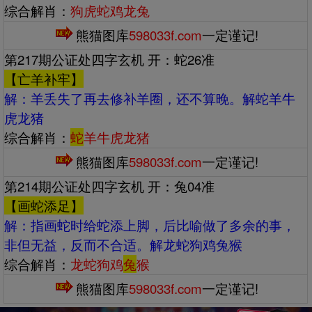
综合解肖：
狗虎蛇鸡龙兔
熊猫图库
598033f.com
一定谨记!
第217期公证处四字玄机 开：蛇26准
【亡羊补牢】
解：‌‌羊丢失了再去修补羊圈，还不算晚。解蛇羊牛
虎龙猪
综合解肖：
蛇
羊牛虎龙猪
熊猫图库
598033f.com
一定谨记!
第214期公证处四字玄机 开：兔04准
【画蛇添足】
解：‌‌指画蛇时给蛇添上脚，后比喻做了多余的事，
非但无益，反而不合适。解龙蛇狗鸡兔猴
综合解肖：
龙蛇狗鸡
兔
猴
熊猫图库
598033f.com
一定谨记!