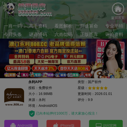
返回首页
一肖一码
高手资料
看图解析
前途算命
专业平特
今日头条
谜语特码
六肖⑿码
正版图库
评论资料
永利APP
类型：国产软件
授权：免费软件
星级：
大小：16.98MB
更新时间：2026.01.01
来源：永利
评分：9.9
环境：Android/iOS
已向本站押付1000万，请大家放心投注！
Android版
iPhone版
访问官网