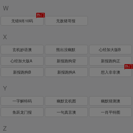
W
无错9肖10码
无敌猪哥报
X
玄机妙语澳
熊出没幽默
心经加大版B
心经加大版A
新报跑狗背
新报跑狗正
新报跑狗B
新报跑狗A
想入非非澳
Y
一字解特码
幽默玄机图
幽默猜测澳
鱼跃龙门报
一句真言澳
一肖平特图
Z