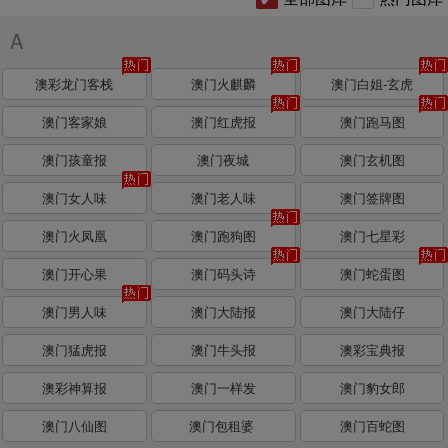
A
澳彩龙门客栈
澳门火麒麟
澳门白姐-玄虎
澳门客家娘
澳门红虎报
澳门跑马图
澳门孩童报
澳门夜城
澳门玄机图
澳门女人味
澳门老人味
澳门签牌图
澳门火凤凰
澳门跑狗图
澳门七星彩
澳门开心果
澳门码头诗
澳门蛇蛋图
澳门男人味
澳门大陆报
澳门大陆仔
澳门猛虎报
澳门牛头报
澳彩宝典报
澳彩神算报
澳门一样发
澳门豹女郎
澳门八仙图
澳门包租婆
澳门百蛇图