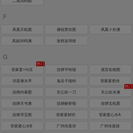
二尾四码图
F
凤凰天机图
佛祖禁肖图
凤凰卜卦澳
凤姐30码澳
发财波局报
G
管家婆1句话
挂牌平特报
观音彩报图
功茶澳夫早
鬼谷子报特
管家婆密传
挂牌内幕图
关公砍一刀
关公砍杀澳
挂牌天书澳
挂牌解密报
挂牌玄机图
挂牌寻宝图
管家婆财经
管家婆心水A
管家婆心水B
广州传真诗
广州传真猜