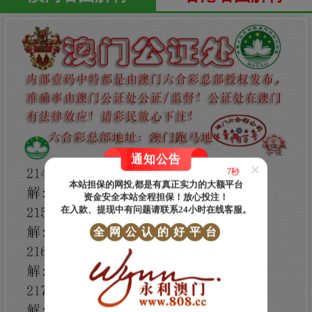
通知公告
×
6秒
本站担保的网投,都是有真正实力的大额平台
资金安全本站全程担保！放心投注！
在入款、提现中有问题请联系24小时在线客服。
全
网
公
认
的
好
平
台