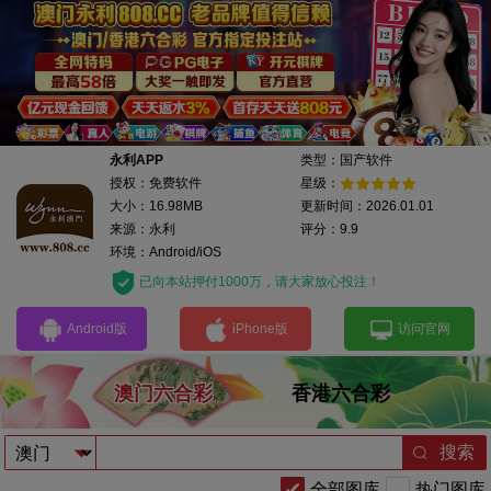
永利APP
类型：国产软件
授权：免费软件
星级：
大小：16.98MB
更新时间：2026.01.01
来源：永利
评分：9.9
环境：Android/iOS
已向本站押付1000万，请大家放心投注！
Android版
iPhone版
访问官网
澳门六合彩
香港六合彩
搜索
全部图库
热门图库