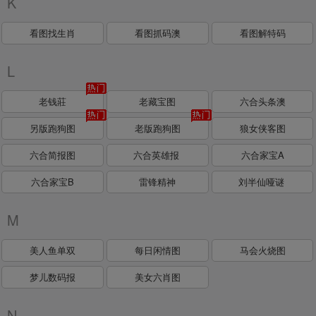
K
看图找生肖
看图抓码澳
看图解特码
L
老钱莊
老藏宝图
六合头条澳
另版跑狗图
老版跑狗图
狼女侠客图
六合简报图
六合英雄报
六合家宝A
六合家宝B
雷锋精神
刘半仙哑谜
M
美人鱼单双
每日闲情图
马会火烧图
梦儿数码报
美女六肖图
N